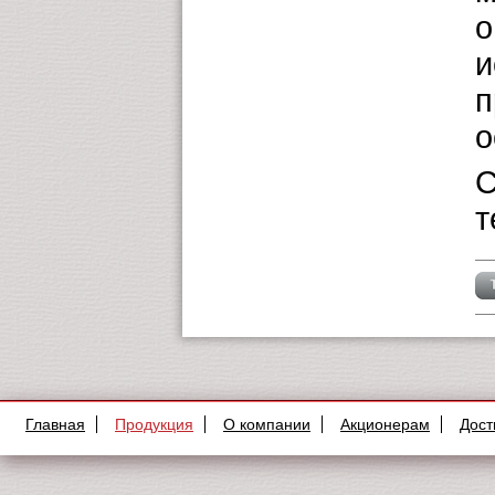
о
и
п
о
С
т
Главная
Продукция
О компании
Акционерам
Дост