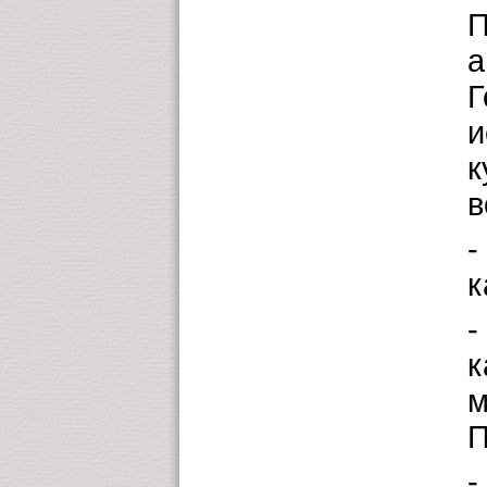
П
а
Г
и
к
в
-
к
-
к
м
П
-