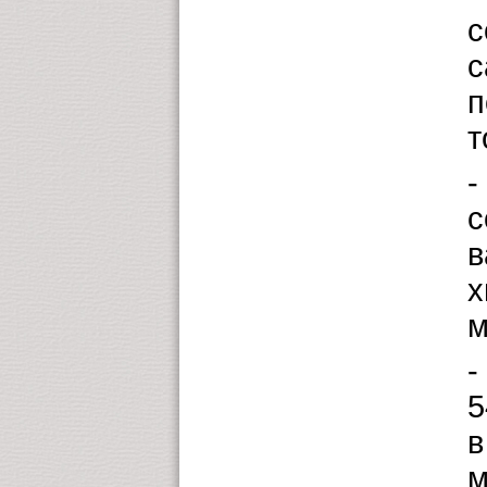
с
с
п
т
-
с
в
х
м
-
5
в
м