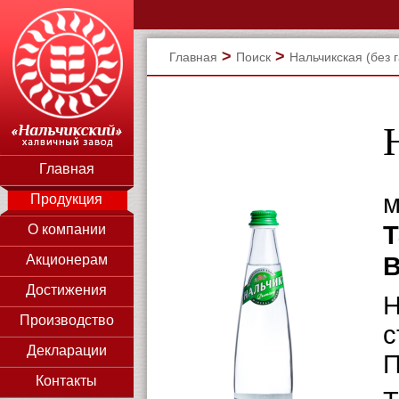
>
>
Главная
Поиск
Нальчикская (без г
Главная
м
Продукция
Т
О компании
В
Акционерам
Достижения
Н
Производство
с
Декларации
П
Контакты