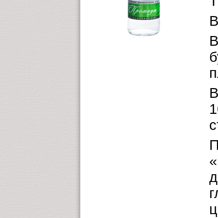
Т
В
В
б
п
В
1
с
П
«
д
г
ц