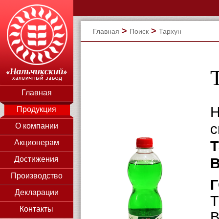
>
>
Главная
Поиск
Тархун
Главная
Н
Продукция
с
О компании
Т
Акционерам
Достижения
В
Производство
Г
Декларации
Т
Контакты
В