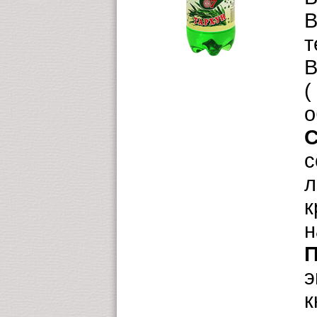
В
т
В
(
о
С
с
л
к
н
П
э
к