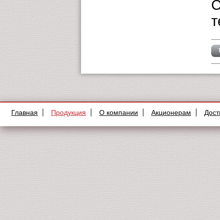
С
т
Главная
Продукция
О компании
Акционерам
Дост