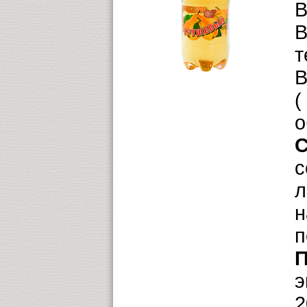
В
В
т
В
(
о
С
с
л
н
п
П
э
2