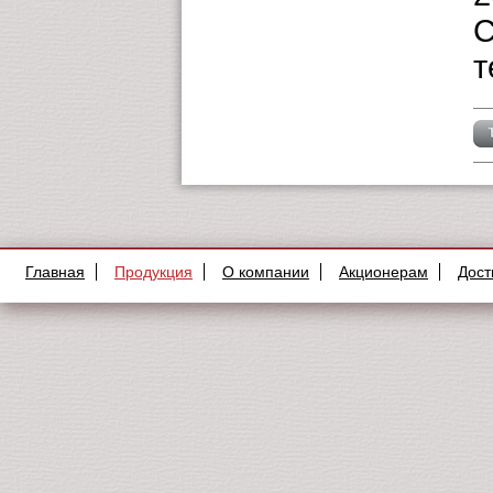
С
т
Главная
Продукция
О компании
Акционерам
Дост