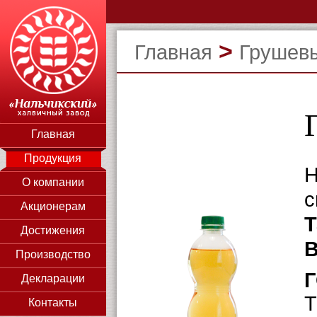
>
Главная
Грушев
Главная
Продукция
Н
О компании
с
Акционерам
Т
Достижения
В
Производство
Г
Декларации
Т
Контакты