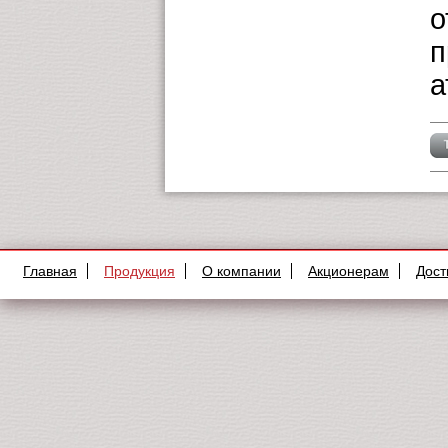
о
п
а
Главная
Продукция
О компании
Акционерам
Дост