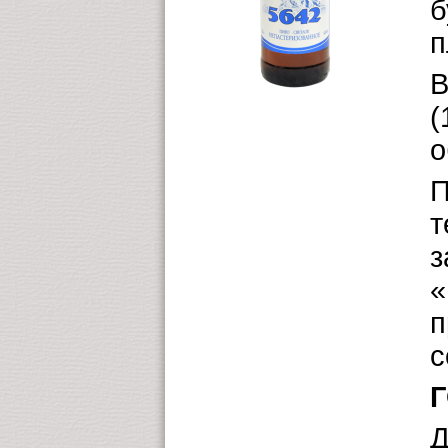
б
п
В
(
о
П
т
з
«
п
с
Г
Д