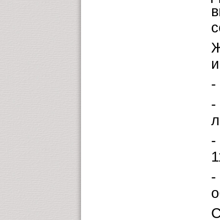
в
с
Ж
и
-
-
л
-
1
-
о
С