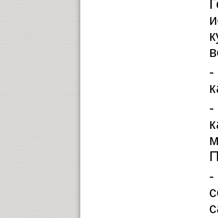
Г
и
к
в
-
к
-
к
м
П
-
с
с