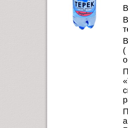
В
В
т
В
(
о
П
«
с
р
П
а