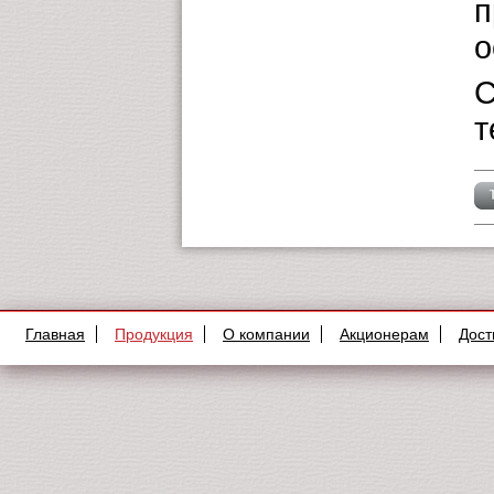
п
о
С
т
Главная
Продукция
О компании
Акционерам
Дост