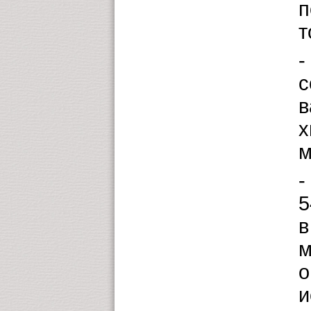
п
т
-
с
в
х
м
-
5
в
м
о
и