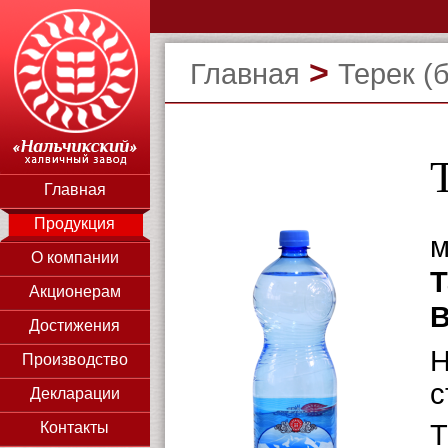
>
Главная
Терек (б
Главная
Продукция
м
О компании
Т
Акционерам
В
Достижения
Н
Производство
с
Декларации
Т
Контакты